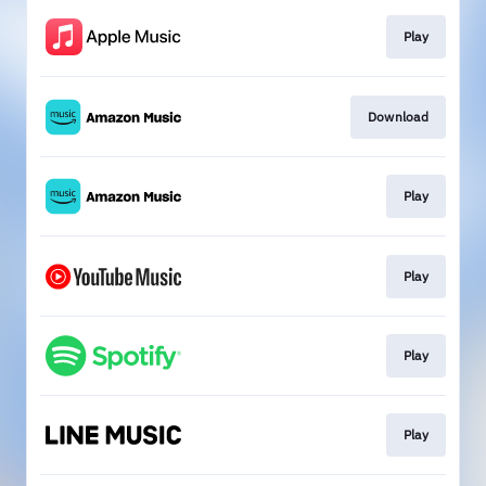
Play
Download
Play
Play
Play
Play