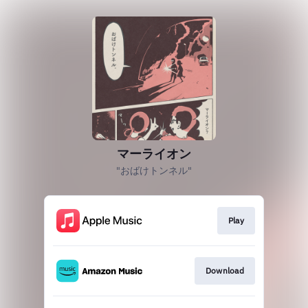
マーライオン
"おばけトンネル"
Play
Download